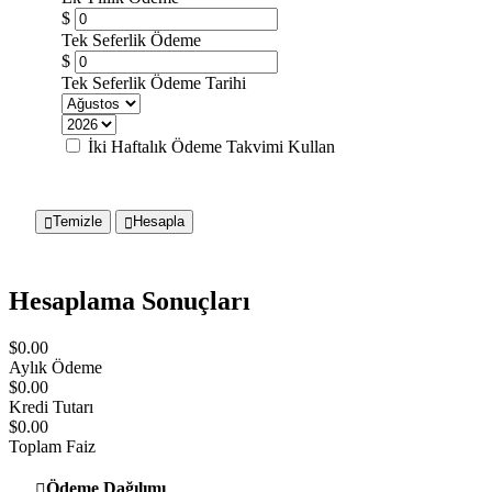
$
Tek Seferlik Ödeme
$
Tek Seferlik Ödeme Tarihi
İki Haftalık Ödeme Takvimi Kullan
Temizle
Hesapla
Hesaplama Sonuçları
$
0.00
Aylık Ödeme
$
0.00
Kredi Tutarı
$
0.00
Toplam Faiz
Ödeme Dağılımı