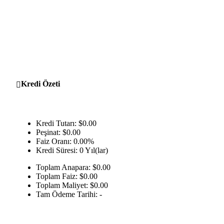
Kredi Özeti
Kredi Tutarı:
$
0.00
Peşinat:
$
0.00
Faiz Oranı:
0.00%
Kredi Süresi:
0 Yıl(lar)
Toplam Anapara:
$
0.00
Toplam Faiz:
$
0.00
Toplam Maliyet:
$
0.00
Tam Ödeme Tarihi:
-