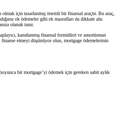
olmak için tasarlanmış önemli bir finansal araçtır. Bu araç,
dığınız ek ödemeler gibi ek masrafları da dikkate alır.
nıza olanak tanır.
esaplayıcı, kanıtlanmış finansal formülleri ve amortisman
niden finanse etmeyi düşünüyor olun, mortgage ödemelerinin
e boyunca bir mortgage’yi ödemek için gereken sabit aylık