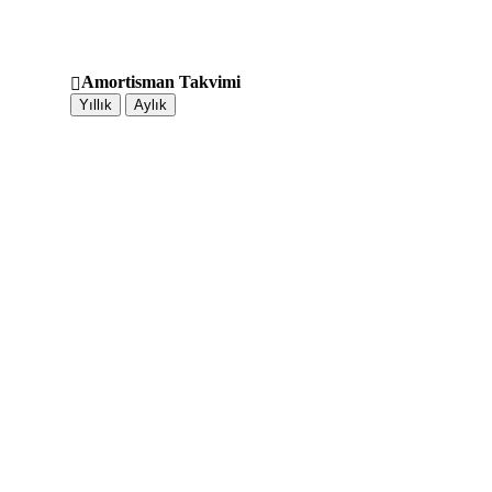
Amortisman Takvimi
Yıllık
Aylık