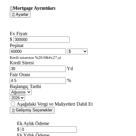
Mortgage Ayrıntıları
Ayarlar
Ev Fiyatı
$
Peşinat
Kredi tutarının %20.0&#x27;si
Kredi Süresi
Yıl
Faiz Oranı
%
Başlangıç Tarihi
Aşağıdaki Vergi ve Maliyetleri Dahil Et
Gelişmiş Seçenekler
Ek Aylık Ödeme
$
Ek Yıllık Ödeme