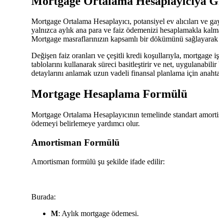
Mortgage Ortalama Hesaplayıcıya Gi
Mortgage Ortalama Hesaplayıcı, potansiyel ev alıcıları ve gay
yalnızca aylık ana para ve faiz ödemenizi hesaplamakla kalmaz,
Mortgage masraflarınızın kapsamlı bir dökümünü sağlayarak ev 
Değişen faiz oranları ve çeşitli kredi koşullarıyla, mortgage i
tablolarını kullanarak süreci basitleştirir ve net, uygulanabil
detaylarını anlamak uzun vadeli finansal planlama için anahta
Mortgage Hesaplama Formülü
Mortgage Ortalama Hesaplayıcının temelinde standart amortism
ödemeyi belirlemeye yardımcı olur.
Amortisman Formülü
Amortisman formülü şu şekilde ifade edilir:
Burada:
M
: Aylık mortgage ödemesi.