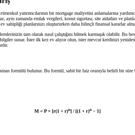
riş
rimenkul yatırımcılarının bir mortgage maliyetini anlamalarına yardımcı 
 aynı zamanda emlak vergileri, konut sigortası, site aidatları ve planla
sahipliği planlarınızı oluştururken daha bilinçli finansal kararlar alma
şlemlerinizin tam olarak nasıl çalıştığını bilmek karmaşık olabilir. Bu h
ir bilgiler sunar. İster ilk kez ev alıyor olun, ister mevcut kredinizi ye
rdır.
an formülü bulunur. Bu formül, sabit bir faiz oranıyla belirli bir sür
n
n
M = P × [r(1 + r)
] / [(1 + r)
− 1]